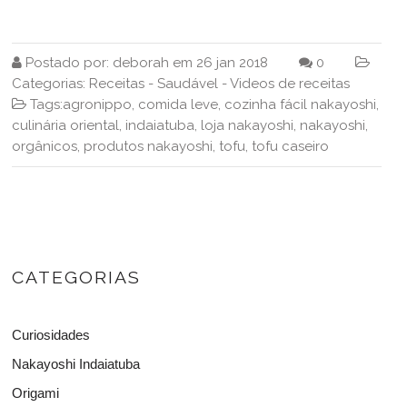
Postado por:
deborah
em
26 jan 2018
0
Categorias:
Receitas
-
Saudável
-
Videos de receitas
Tags:
agronippo
,
comida leve
,
cozinha fácil nakayoshi
,
culinária oriental
,
indaiatuba
,
loja nakayoshi
,
nakayoshi
,
orgânicos
,
produtos nakayoshi
,
tofu
,
tofu caseiro
CATEGORIAS
Curiosidades
Nakayoshi Indaiatuba
Origami