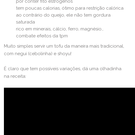
por conter fito estrógenos
tem poucas calorias, ótimo para restrição calórica
ao contrário do queijo, ele não tem gordura
saturada
rico em minerais, cálcio, ferro, magnésio…
combate efeitos da tpm
Muito simples servir um tofu da maneira mais tradicional,
com negui (cebolinha) e shoyu!
É claro que tem possíveis variações, dá uma olhadinha
na receita: