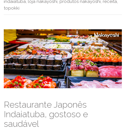
indaiatuba
,
loja nakayoshi
,
produtos nakayoshi
,
receita
,
topokki
Restaurante Japonês
Indaiatuba, gostoso e
saudável