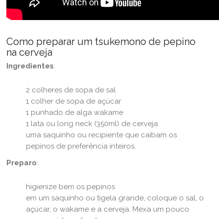
Como preparar um tsukemono de pepino
na cerveja
Ingredientes
:
2 colheres de sopa de sal
1 colher de sopa de açúcar
1 punhado de alga wakame
1 lata ou long neck (350ml) de cerveja
uma saquinho ou recipiente que caibam os
pepinos de preferência inteiros.
Preparo
:
higienize bem os pepinos
em um saquinho ou tigela grande, coloque o sal, o
açúcar, o wakame e a cerveja. Mexa um pouco