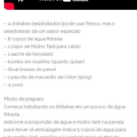
– 4 shiitakes desidratados (pode usar fresco, mas o
desidratado dá um sabor especial)
– 8 copos de água filtrada
– 1 copo de Molho Tarê para caldo
– 1 sachê de Hondashi
– kombu em nozinho (quanto quiser)
– tikuá (massa de peixe)
– 1 pacote de macarrão de Udon (500g)
– 4 ovos
Modo de preparo:
Comece hidratando os shiitakes em um pouco de água
filtrada.
Adicione a proporção de água e molho tarê na panela
para ferver. (A embalagem indica 5 copos de água para