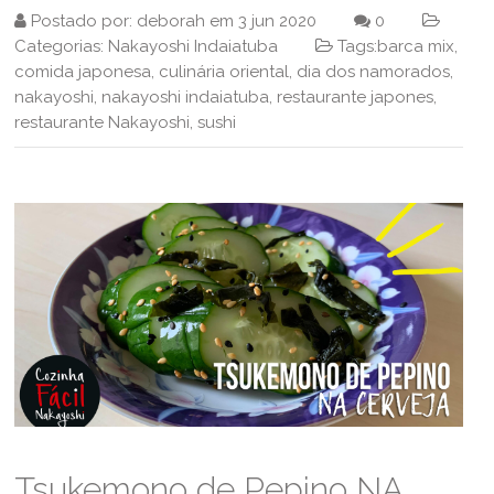
Postado por:
deborah
em
3 jun 2020
0
Categorias:
Nakayoshi Indaiatuba
Tags:
barca mix
,
comida japonesa
,
culinária oriental
,
dia dos namorados
,
nakayoshi
,
nakayoshi indaiatuba
,
restaurante japones
,
restaurante Nakayoshi
,
sushi
Tsukemono de Pepino NA