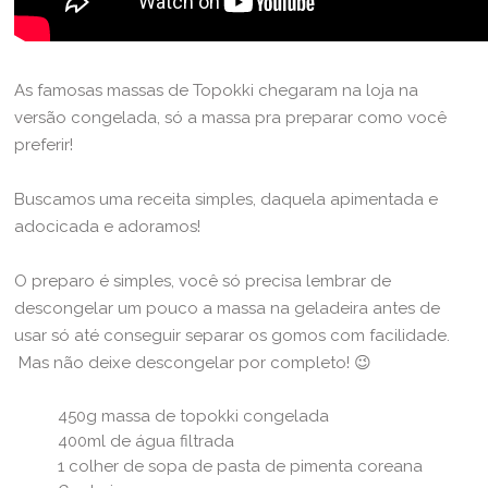
As famosas massas de Topokki chegaram na loja na
versão congelada, só a massa pra preparar como você
preferir!
Buscamos uma receita simples, daquela apimentada e
adocicada e adoramos!
O preparo é simples, você só precisa lembrar de
descongelar um pouco a massa na geladeira antes de
usar só até conseguir separar os gomos com facilidade.
Mas não deixe descongelar por completo! 😉
450g massa de topokki congelada
400ml de água filtrada
1 colher de sopa de pasta de pimenta coreana