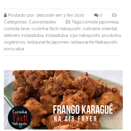
Postado por:
deborah
em
3 fev 2020
0
Categorias:
Curiosidades
Tags:
comida japonesa
,
comida leve
,
cozinha fácil nakayoshi
,
culinária oriental
,
delivery indaiatuba
,
indaiatuba
,
loja nakayoshi
,
produtos
orgânicos
,
restaurante japones
,
restaurante Nakayoshi
,
sorocaba