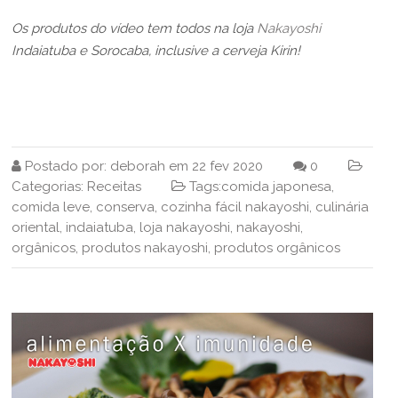
Os produtos do vídeo tem todos na loja
Nakayoshi
Indaiatuba e Sorocaba, inclusive a cerveja Kirin!
Postado por:
deborah
em
22 fev 2020
0
Categorias:
Receitas
Tags:
comida japonesa
,
comida leve
,
conserva
,
cozinha fácil nakayoshi
,
culinária
oriental
,
indaiatuba
,
loja nakayoshi
,
nakayoshi
,
orgânicos
,
produtos nakayoshi
,
produtos orgânicos