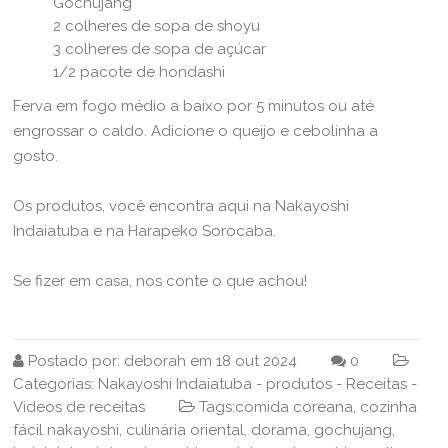
Gochujang
2 colheres de sopa de shoyu
3 colheres de sopa de açúcar
1/2 pacote de hondashi
Ferva em fogo médio a baixo por 5 minutos ou até
engrossar o caldo. Adicione o queijo e cebolinha a
gosto.
Os produtos, você encontra aqui na Nakayoshi
Indaiatuba e na Harapeko Sorocaba.
Se fizer em casa, nos conte o que achou!
Postado por:
deborah
em
18 out 2024
0
Categorias:
Nakayoshi Indaiatuba
-
produtos
-
Receitas
-
Videos de receitas
Tags:
comida coreana
,
cozinha
fácil nakayoshi
,
culinária oriental
,
dorama
,
gochujang
,