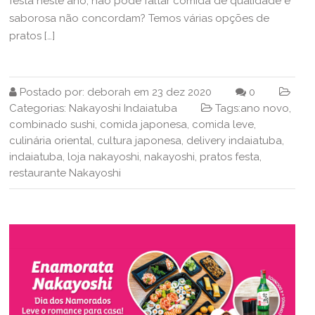
festa neste ano, não pode faltar comida de qualidade e
saborosa não concordam? Temos várias opções de
pratos […]
Postado por:
deborah
em
23 dez 2020
0
Categorias:
Nakayoshi Indaiatuba
Tags:
ano novo
,
combinado sushi
,
comida japonesa
,
comida leve
,
culinária oriental
,
cultura japonesa
,
delivery indaiatuba
,
indaiatuba
,
loja nakayoshi
,
nakayoshi
,
pratos festa
,
restaurante Nakayoshi