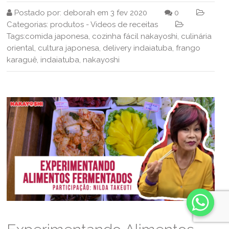
Postado por:
deborah
em
3 fev 2020
0
Categorias:
produtos
-
Videos de receitas
Tags:
comida japonesa
,
cozinha fácil nakayoshi
,
culinária
oriental
,
cultura japonesa
,
delivery indaiatuba
,
frango
karaguê
,
indaiatuba
,
nakayoshi