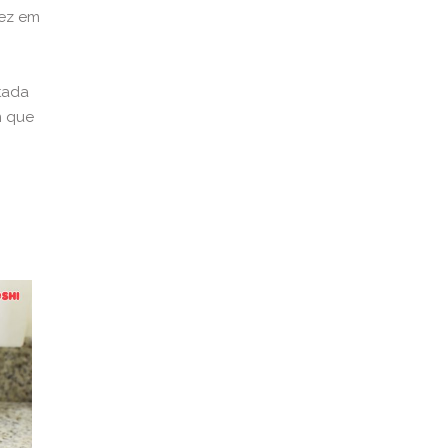
vez em
itada
m que