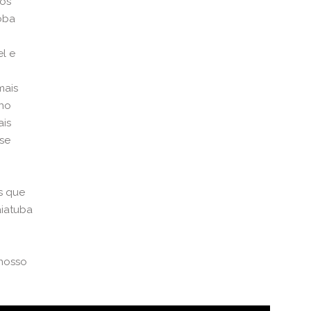
 os
oba
l e
mais
 no
ais
se
s que
iatuba
 nosso