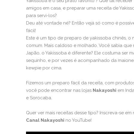
Yakissoba é o seu prato favorito ? Que tal receber
amigos em casa, e preparar uma receita de Yakiss
para servi-los?
Deu até vontade né? Então vejá só como é possíve
fácil!
Este é um tipo de preparo de yakissoba chinês, o 
comum. Mais caldoso e molhado. Você sabia que
Japão, o Yakissoba é diferente? Ele costuma ser m
sequinho, e por vezes é acompanhado da maione
kewpie por cima.
Fizemos um preparo fácil da receita, com produto
você pode encontrar nas lojas
Nakayoshi
em Inda
e Sorocaba.
Quer ver mais receitas desse tipo?
Inscreva-se em
Canal Nakayoshi
no YouTube!