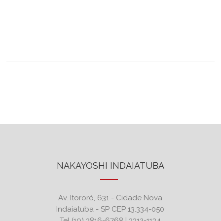
NAKAYOSHI INDAIATUBA
Av. Itororó, 631 - Cidade Nova
Indaiatuba - SP CEP 13.334-050
Tel (19) 3816-6768 | 3312-1134