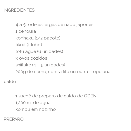
INGREDIENTES:
4 a 5 rodelas largas de nabo japonês
1 cenoura
konhaku (1/2 pacote)
tikuá (1 tubo)
tofu aguê (6 unidades)
3 ovos cozidos
shiitake (4 – 5 unidades)
200g de carne, contra filé ou outra – opcional
caldo:
1 sachê de preparo de caldo de ODEN
1,200 ml de água
kombu em nózinho
PREPARO: