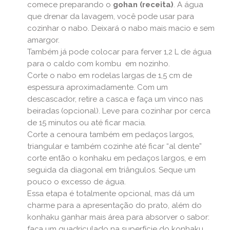
comece preparando o
gohan (receita)
. A água
que drenar da lavagem, você pode usar para
cozinhar o nabo. Deixará o nabo mais macio e sem
amargor.
Também já pode colocar para ferver 1,2 L de água
para o caldo com kombu em nozinho.
Corte o nabo em rodelas largas de 1,5 cm de
espessura aproximadamente. Com um
descascador, retire a casca e faça um vinco nas
beiradas (opcional). Leve para cozinhar por cerca
de 15 minutos ou até ficar macia.
Corte a cenoura também em pedaços largos,
triangular e também cozinhe até ficar “al dente”
corte então o konhaku em pedaços largos, e em
seguida da diagonal em triângulos. Seque um
pouco o excesso de água.
Essa etapa é totalmente opcional, mas dá um
charme para a apresentação do prato, além do
konhaku ganhar mais área para absorver o sabor:
faça um quadriculado na superfície do konhaku.