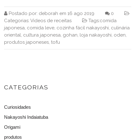
Postado por:
deborah
em
16 ago 2019
0
Categorias:
Videos de receitas
Tags:
comida
japonesa
,
comida leve
,
cozinha fácil nakayoshi
,
culinária
oriental
,
cultura japonesa
,
gohan
,
loja nakayoshi
,
oden
,
produtos japoneses
,
tofu
CATEGORIAS
Curiosidades
Nakayoshi Indaiatuba
Origami
produtos