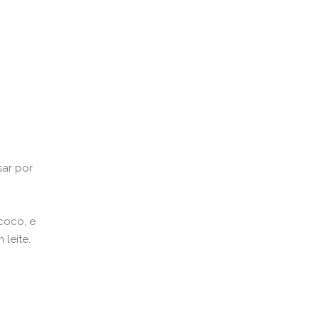
sar por
coco, e
leite.