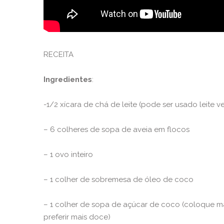
RECEITA
Ingredientes
:
-1/2 xícara de chá de leite (pode ser usado leite v
– 6 colheres de sopa de aveia em flocos
– 1 ovo inteiro
– 1 colher de sobremesa de óleo de coco
– 1 colher de sopa de açúcar de coco (coloque ma
preferir mais doce)