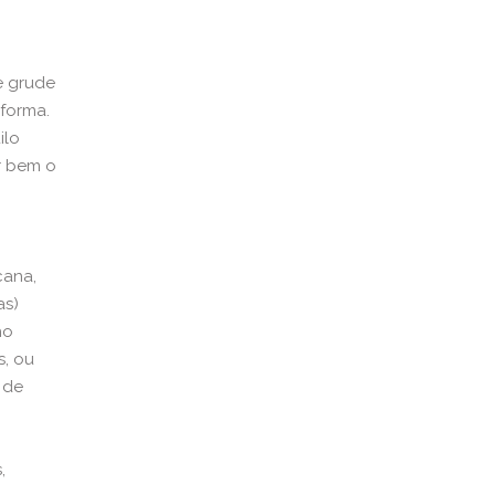
ue grude
 forma.
ilo
ar bem o
cana,
as)
ho
s, ou
 de
,