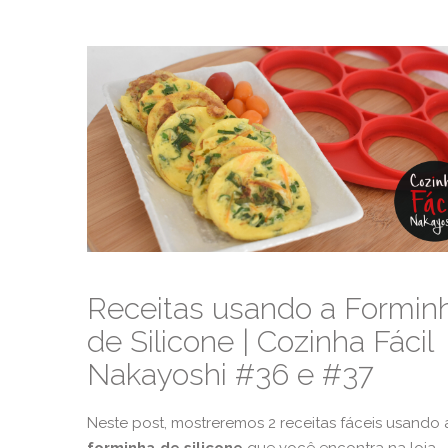
Receitas usando a Formin
de Silicone | Cozinha Fácil
Nakayoshi #36 e #37
Neste post, mostreremos 2 receitas fáceis usando 
forminha de silicone
que você encontra na loja