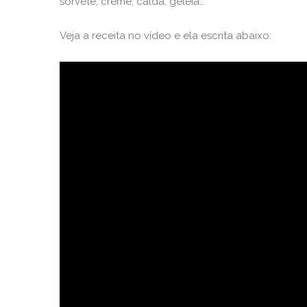
sorvete, creme, calda, geleia…
Veja a receita no vídeo e ela escrita abaixo: