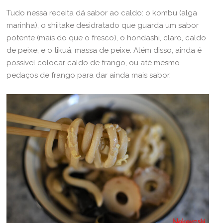
Tudo nessa receita dá sabor ao caldo: o kombu (alga
marinha), o shiitake desidratado que guarda um sabor
potente (mais do que o fresco), o hondashi, claro, caldo
de peixe, e o tikuá, massa de peixe. Além disso, ainda é
possível colocar caldo de frango, ou até mesmo
pedaços de frango para dar ainda mais sabor.