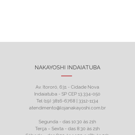
NAKAYOSHI INDAIATUBA
Av. Itororó, 631 - Cidade Nova
Indaiatuba - SP CEP 13.334-050
Tel (19) 3816-6768 | 3312-1134
atendimento@lojanakayoshi.com.br
Segunda - das 10:30 às 21h
Terça ~ Sexta - das 8:30 às 21h