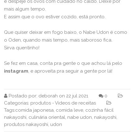
e despeje os ovos com cuidado no caldo. Deixe por
mais algum tempo.
E assim que o ovo estiver cozido, está pronto.
Que quiser deixar em fogo baixo, o Nabe Udon é como
o Oden, quando mais tempo, mais saboroso fica.
Sirva quentinho!
Se fez em casa, conta pra gente o que achou lá pelo
instagram
, e aproveita pra seguir a gente por lá!
Postado por:
deborah
on
22 jul 2021
0
Categorias:
produtos
-
Videos de receitas
Tags:
comida japonesa
,
comida leve
,
cozinha fácil
nakayoshi
,
culinária oriental
,
nabe udon
,
nakayoshi
,
produtos nakayoshi
,
udon