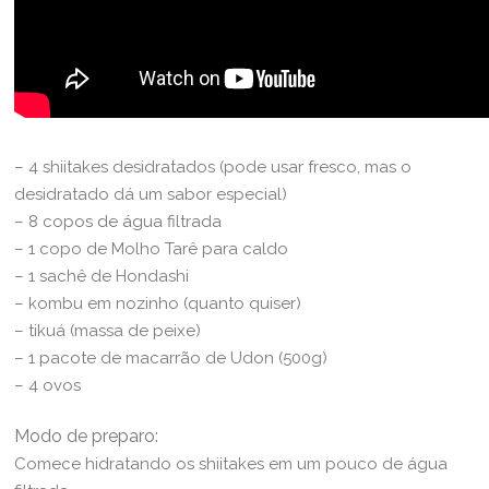
– 4 shiitakes desidratados (pode usar fresco, mas o
desidratado dá um sabor especial)
– 8 copos de água filtrada
– 1 copo de Molho Tarê para caldo
– 1 sachê de Hondashi
– kombu em nozinho (quanto quiser)
– tikuá (massa de peixe)
– 1 pacote de macarrão de Udon (500g)
– 4 ovos
Modo de preparo:
Comece hidratando os shiitakes em um pouco de água