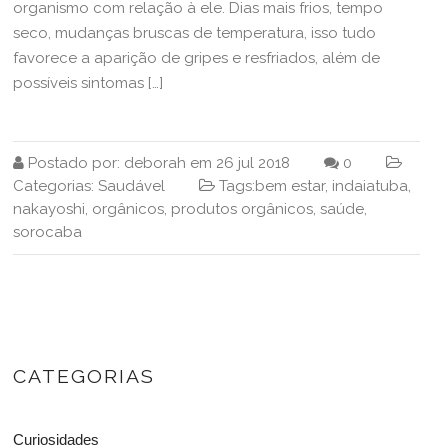
organismo com relação à ele. Dias mais frios, tempo
seco, mudanças bruscas de temperatura, isso tudo
favorece a aparição de gripes e resfriados, além de
possíveis sintomas […]
Postado por:
deborah
em
26 jul 2018
0
Categorias:
Saudável
Tags:
bem estar
,
indaiatuba
,
nakayoshi
,
orgânicos
,
produtos orgânicos
,
saúde
,
sorocaba
CATEGORIAS
Curiosidades