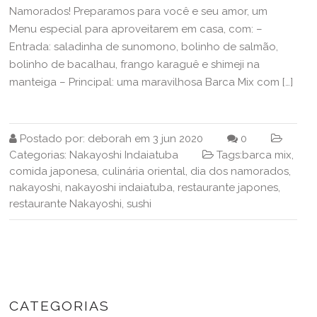
Namorados! Preparamos para você e seu amor, um
Menu especial para aproveitarem em casa, com: –
Entrada: saladinha de sunomono, bolinho de salmão,
bolinho de bacalhau, frango karaguê e shimeji na
manteiga – Principal: uma maravilhosa Barca Mix com […]
Postado por:
deborah
em
3 jun 2020
0
Categorias:
Nakayoshi Indaiatuba
Tags:
barca mix
,
comida japonesa
,
culinária oriental
,
dia dos namorados
,
nakayoshi
,
nakayoshi indaiatuba
,
restaurante japones
,
restaurante Nakayoshi
,
sushi
CATEGORIAS