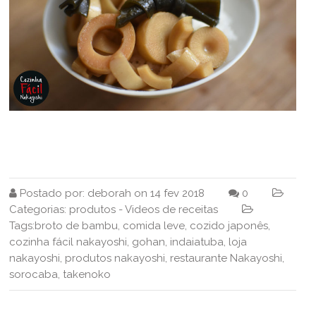
Postado por:
deborah
on
14 fev 2018
0
Categorias:
produtos
-
Videos de receitas
Tags:
broto de bambu
,
comida leve
,
cozido japonês
,
cozinha fácil nakayoshi
,
gohan
,
indaiatuba
,
loja
nakayoshi
,
produtos nakayoshi
,
restaurante Nakayoshi
,
sorocaba
,
takenoko