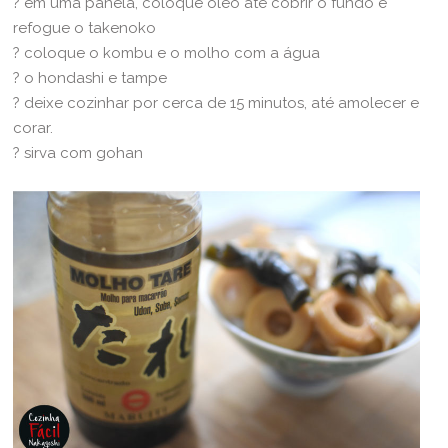
? em uma panela, coloque óleo até cobrir o fundo e
refogue o takenoko
? coloque o kombu e o molho com a água
? o hondashi e tampe
? deixe cozinhar por cerca de 15 minutos, até amolecer e
corar.
? sirva com gohan