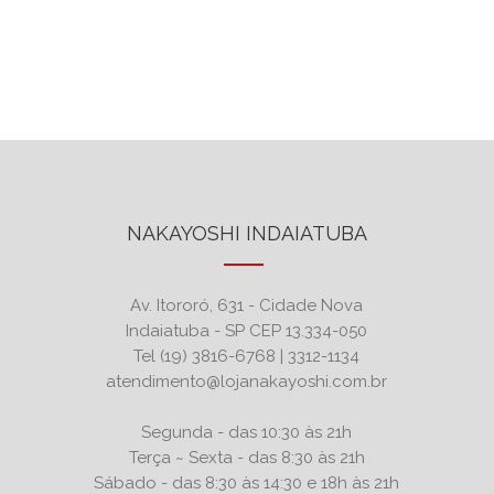
NAKAYOSHI INDAIATUBA
Av. Itororó, 631 - Cidade Nova
Indaiatuba - SP CEP 13.334-050
Tel (19) 3816-6768 | 3312-1134
atendimento@lojanakayoshi.com.br
Segunda - das 10:30 às 21h
Terça ~ Sexta - das 8:30 às 21h
Sábado - das 8:30 às 14:30 e 18h às 21h