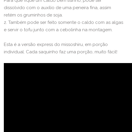
Para que fique um caldo bem lisinho, pode ser
dissolvido com o auxílio de uma peneira fina, assim
retém os gruminhos de soja.
2. Também pode ser feito somente o caldo com as algas
e servir o tofu junto com a cebolinha na montagem.
Esta é a versão express do missoshiru, em porção
individual. Cada saquinho faz uma porção, muito fácil!