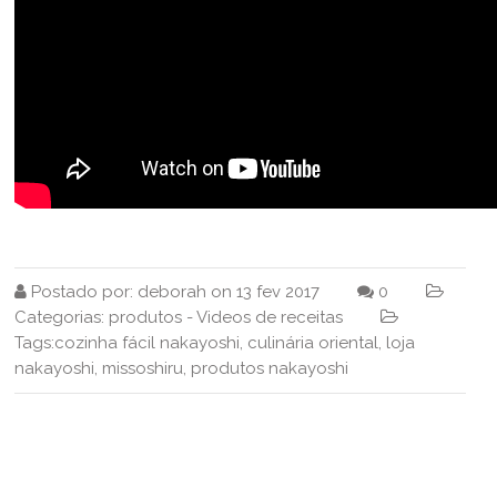
Postado por:
deborah
on
13 fev 2017
0
Categorias:
produtos
-
Videos de receitas
Tags:
cozinha fácil nakayoshi
,
culinária oriental
,
loja
nakayoshi
,
missoshiru
,
produtos nakayoshi