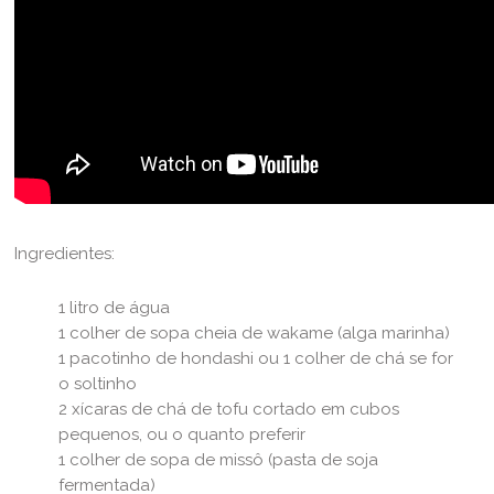
Ingredientes:
1 litro de água
1 colher de sopa cheia de wakame (alga marinha)
1 pacotinho de hondashi ou 1 colher de chá se for
o soltinho
2 xícaras de chá de tofu cortado em cubos
pequenos, ou o quanto preferir
1 colher de sopa de missô (pasta de soja
fermentada)