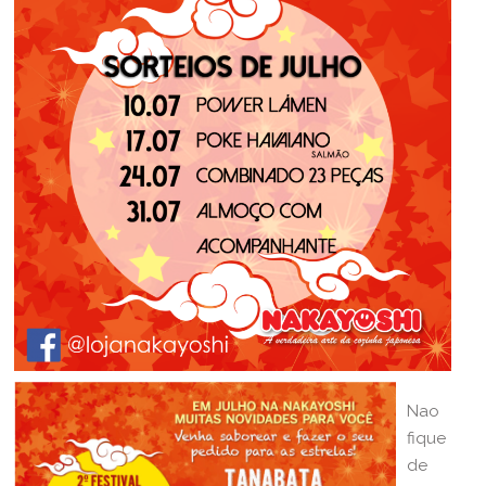
Nao
fique
de