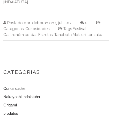
[INDAIATUBA]
Postado por:
deborah
on
5 jul 2017
0
Categorias:
Curiosidades
Tags:
Festival
Gastronômico das Estrelas
,
Tanabata Matsuri
,
tanzaku
CATEGORIAS
Curiosidades
Nakayoshi Indaiatuba
Origami
produtos