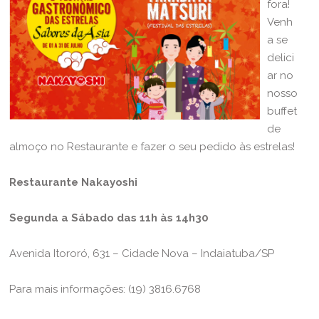
fora!
Venh
a se
delici
ar no
nosso
buffet
de
almoço no Restaurante e fazer o seu pedido às estrelas!
Restaurante Nakayoshi
Segunda a Sábado das 11h às 14h30
Avenida Itororó, 631 – Cidade Nova – Indaiatuba/SP
Para mais informações: (19) 3816.6768